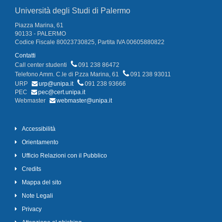
Università degli Studi di Palermo
Piazza Marina, 61
90133 - PALERMO
Codice Fiscale 80023730825, Partita IVA 00605880822
Contatti
Call center studenti
091 238 86472
Telefono Amm. C.le di P.zza Marina, 61
091 238 93011
URP
urp@unipa.it
091 238 93666
PEC
pec@cert.unipa.it
Webmaster
webmaster@unipa.it
Accessibilità
Orientamento
Ufficio Relazioni con il Pubblico
Credits
Mappa del sito
Note Legali
Privacy