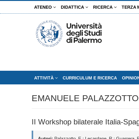
Salta
ATENEO
DIDATTICA
RICERCA
TERZA 
al
contenuto
principale
ATTIVITÀ
CURRICULUM E RICERCA
OPINIO
EMANUELE PALAZZOTTO
II Workshop bilaterale Italia
Autori:
Palazzotto, E.; Lecardane, R.; Guarrera, F