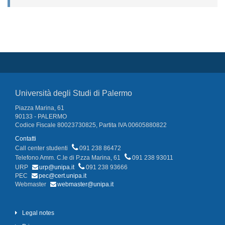
Università degli Studi di Palermo
Piazza Marina, 61
90133 - PALERMO
Codice Fiscale 80023730825, Partita IVA 00605880822
Contatti
Call center studenti
091 238 86472
Telefono Amm. C.le di P.zza Marina, 61
091 238 93011
URP
urp@unipa.it
091 238 93666
PEC
pec@cert.unipa.it
Webmaster
webmaster@unipa.it
Legal notes