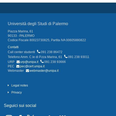
Università degli Studi di Palermo
Piazza Marina, 61
90133 - PALERMO
Codice Fiscale 80023730825, Partita IVA 00605880822
Contatti
Call center studenti
091 238 86472
Telefono Amm. C.le di P.zza Marina, 61
091 238 93011
URP
urp@unipa.it
091 238 93666
PEC
pec@cert.unipa.it
Webmaster
webmaster@unipa.it
Legal notes
Privacy
Seguici sui social