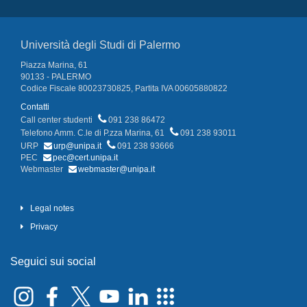
Università degli Studi di Palermo
Piazza Marina, 61
90133 - PALERMO
Codice Fiscale 80023730825, Partita IVA 00605880822
Contatti
Call center studenti
091 238 86472
Telefono Amm. C.le di P.zza Marina, 61
091 238 93011
URP
urp@unipa.it
091 238 93666
PEC
pec@cert.unipa.it
Webmaster
webmaster@unipa.it
Legal notes
Privacy
Seguici sui social