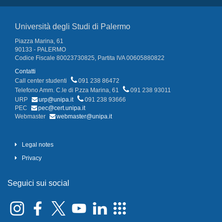
Università degli Studi di Palermo
Piazza Marina, 61
90133 - PALERMO
Codice Fiscale 80023730825, Partita IVA 00605880822
Contatti
Call center studenti
091 238 86472
Telefono Amm. C.le di P.zza Marina, 61
091 238 93011
URP
urp@unipa.it
091 238 93666
PEC
pec@cert.unipa.it
Webmaster
webmaster@unipa.it
Legal notes
Privacy
Seguici sui social