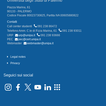
Università degli Studi di Palermo
Piazza Marina, 61
90133 - PALERMO
Codice Fiscale 80023730825, Partita IVA 00605880822
Contatti
Call center studenti
091 238 86472
Telefono Amm. C.le di P.zza Marina, 61
091 238 93011
URP
urp@unipa.it
091 238 93666
PEC
pec@cert.unipa.it
Webmaster
webmaster@unipa.it
Legal notes
Privacy
Seguici sui social