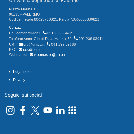
Università degli Studi di Palermo
Piazza Marina, 61
90133 - PALERMO
Codice Fiscale 80023730825, Partita IVA 00605880822
Contatti
Call center studenti
091 238 86472
Telefono Amm. C.le di P.zza Marina, 61
091 238 93011
URP
urp@unipa.it
091 238 93666
PEC
pec@cert.unipa.it
Webmaster
webmaster@unipa.it
Legal notes
Privacy
Seguici sui social