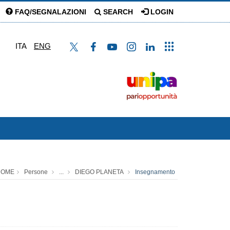
FAQ/SEGNALAZIONI
SEARCH
LOGIN
ITA
ENG
HOME
Persone
...
DIEGO PLANETA
Insegnamento