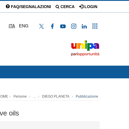
FAQ/SEGNALAZIONI
CERCA
LOGIN
ITA
ENG
HOME
Persone
...
DIEGO PLANETA
Pubblicazione
ve oils