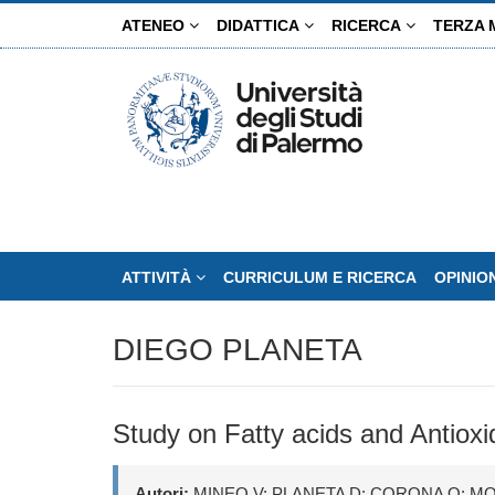
Salta
ATENEO
DIDATTICA
RICERCA
TERZA 
al
contenuto
principale
ATTIVITÀ
CURRICULUM E RICERCA
OPINIO
DIEGO PLANETA
Study on Fatty acids and Antioxi
Autori:
MINEO V; PLANETA D; CORONA O; M