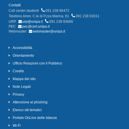
Contatti
Call center studenti
091 238 86472
Telefono Amm. C.le di P.zza Marina, 61
091 238 93011
URP
urp@unipa.it
091 238 93666
PEC
pec@cert.unipa.it
Webmaster
webmaster@unipa.it
Accessibilità
Orientamento
Ufficio Relazioni con il Pubblico
Credits
Mappa del sito
Note Legali
Privacy
Attenzione al phishing
Elenco siti tematici
Portale OnLine delle Istanze
Wi-Fi