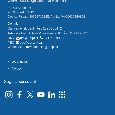
Università degli Studi di Palermo
Piazza Marina, 61
90133 - PALERMO
Codice Fiscale 80023730825, Partita IVA 00605880822
Contatti
Call center studenti
091 238 86472
Telefono Amm. C.le di P.zza Marina, 61
091 238 93011
URP
urp@unipa.it
091 238 93666
PEC
pec@cert.unipa.it
Webmaster
webmaster@unipa.it
Legal notes
Privacy
Seguici sui social