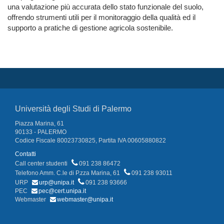
una valutazione più accurata dello stato funzionale del suolo,
offrendo strumenti utili per il monitoraggio della qualità ed il
supporto a pratiche di gestione agricola sostenibile.
Università degli Studi di Palermo
Piazza Marina, 61
90133 - PALERMO
Codice Fiscale 80023730825, Partita IVA 00605880822
Contatti
Call center studenti
091 238 86472
Telefono Amm. C.le di P.zza Marina, 61
091 238 93011
URP
urp@unipa.it
091 238 93666
PEC
pec@cert.unipa.it
Webmaster
webmaster@unipa.it