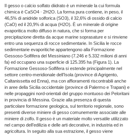
Il gesso o calcio solfato diidrato è un minerale la cui formula
chimica è CaSO4 · 2H2O. La forma pura contiene, in peso, il
46,5% di anidride solforica (SO3), il 32,6% di ossido di calcio
(CaO) ed il 20,9% di acqua (H2O). È un minerale di origine
evaporitica molto diffuso in natura, che si forma per
precipitazione diretta da acque marine soprasature e si rinviene
entro una sequenza di rocce sedimentarie. In Sicilia le rocce
sedimentarie evaporitiche appartengono alla Formazione
Gessoso-Solfifera del Messiniano (7.246 e 5.332 milioni di anni
fa) ed occupano una superficie di 125.395 ha (Figura 1). La
Formazione Gessoso-Solfifera si estende principalmente nel
settore centro-meridionale dell’Isola (province di Agrigento,
Caltanissetta ed Enna), ma con affioramenti riscontrabili anche
in aree della Sicilia occidentale (province di Palermo e Trapani) e
nelle propaggini nord-orientali del gruppo montuoso dei Peloritani
in provincia di Messina. Grazie alla presenza di questa
particolare formazione geologica, sul territorio regionale, sono
presenti diverse miniere di gesso comunemente associate alle
miniere di zolfo. Il gesso è un materiale molto versatile utilizzato
nel campo dell’edilizia e delle arti decorative, in industria ed in
agricoltura. In seguito alla sua estrazione, il gesso viene