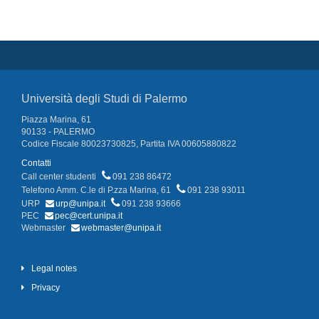
Università degli Studi di Palermo
Piazza Marina, 61
90133 - PALERMO
Codice Fiscale 80023730825, Partita IVA 00605880822
Contatti
Call center studenti
091 238 86472
Telefono Amm. C.le di P.zza Marina, 61
091 238 93011
URP
urp@unipa.it
091 238 93666
PEC
pec@cert.unipa.it
Webmaster
webmaster@unipa.it
Legal notes
Privacy