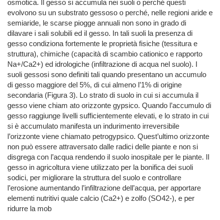
osmotica. Il gesso si accumula nei suoli o perché questi
evolvono su un substrato gessoso o perché, nelle regioni aride e
semiaride, le scarse piogge annuali non sono in grado di
dilavare i sali solubili ed il gesso. In tali suoli la presenza di
gesso condiziona fortemente le proprietà fisiche (tessitura e
struttura), chimiche (capacità di scambio cationico e rapporto
Na+/Ca2+) ed idrologiche (infiltrazione di acqua nel suolo). I
suoli gessosi sono definiti tali quando presentano un accumulo
di gesso maggiore del 5%, di cui almeno l’1% di origine
secondaria (Figura 3). Lo strato di suolo in cui si accumula il
gesso viene chiam ato orizzonte gypsico. Quando l’accumulo di
gesso raggiunge livelli sufficientemente elevati, e lo strato in cui
si è accumulato manifesta un indurimento irreversibile
l’orizzonte viene chiamato petrogypsico. Quest’ultimo orizzonte
non può essere attraversato dalle radici delle piante e non si
disgrega con l’acqua rendendo il suolo inospitale per le piante. Il
gesso in agricoltura viene utilizzato per la bonifica dei suoli
sodici, per migliorare la struttura del suolo e controllare
l’erosione aumentando l’infiltrazione dell’acqua, per apportare
elementi nutritivi quale calcio (Ca2+) e zolfo (SO42-), e per
ridurre la mob