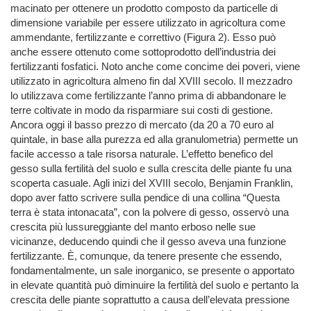
macinato per ottenere un prodotto composto da particelle di
dimensione variabile per essere utilizzato in agricoltura come
ammendante, fertilizzante e correttivo (Figura 2). Esso può
anche essere ottenuto come sottoprodotto dell’industria dei
fertilizzanti fosfatici. Noto anche come concime dei poveri, viene
utilizzato in agricoltura almeno fin dal XVIII secolo. Il mezzadro
lo utilizzava come fertilizzante l’anno prima di abbandonare le
terre coltivate in modo da risparmiare sui costi di gestione.
Ancora oggi il basso prezzo di mercato (da 20 a 70 euro al
quintale, in base alla purezza ed alla granulometria) permette un
facile accesso a tale risorsa naturale. L’effetto benefico del
gesso sulla fertilità del suolo e sulla crescita delle piante fu una
scoperta casuale. Agli inizi del XVIII secolo, Benjamin Franklin,
dopo aver fatto scrivere sulla pendice di una collina “Questa
terra è stata intonacata”, con la polvere di gesso, osservò una
crescita più lussureggiante del manto erboso nelle sue
vicinanze, deducendo quindi che il gesso aveva una funzione
fertilizzante. È, comunque, da tenere presente che essendo,
fondamentalmente, un sale inorganico, se presente o apportato
in elevate quantità può diminuire la fertilità del suolo e pertanto la
crescita delle piante soprattutto a causa dell’elevata pressione