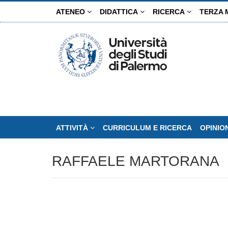
Salta
ATENEO
DIDATTICA
RICERCA
TERZA 
al
contenuto
principale
ATTIVITÀ
CURRICULUM E RICERCA
OPINIO
RAFFAELE MARTORANA