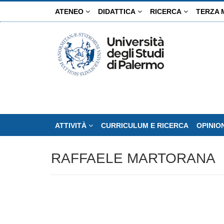
Salta
ATENEO
DIDATTICA
RICERCA
TERZA 
al
contenuto
principale
ATTIVITÀ
CURRICULUM E RICERCA
OPINIO
RAFFAELE MARTORANA