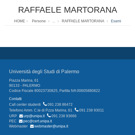
RAFFAELE MARTORANA
HOME
Persone
...
RAFFAELE MARTORANA
Esami
Università degli Studi di Palermo
Piazza Marina, 61
90133 - PALERMO
Codice Fiscale 80023730825, Partita IVA 00605880822
Contatti
Call center studenti
091 238 86472
Telefono Amm. C.le di P.zza Marina, 61
091 238 93011
URP
urp@unipa.it
091 238 93666
PEC
pec@cert.unipa.it
Webmaster
webmaster@unipa.it