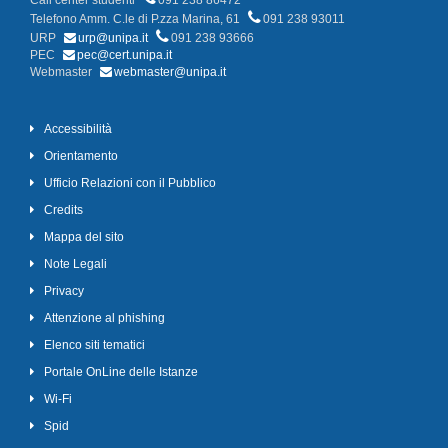
Call center studenti
091 238 86472
Telefono Amm. C.le di P.zza Marina, 61
091 238 93011
URP
urp@unipa.it
091 238 93666
PEC
pec@cert.unipa.it
Webmaster
webmaster@unipa.it
Accessibilità
Orientamento
Ufficio Relazioni con il Pubblico
Credits
Mappa del sito
Note Legali
Privacy
Attenzione al phishing
Elenco siti tematici
Portale OnLine delle Istanze
Wi-Fi
Spid