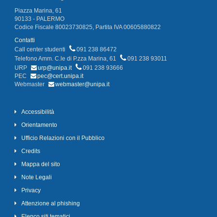
Piazza Marina, 61
90133 - PALERMO
Codice Fiscale 80023730825, Partita IVA 00605880822
Contatti
Call center studenti
091 238 86472
Telefono Amm. C.le di P.zza Marina, 61
091 238 93011
URP
urp@unipa.it
091 238 93666
PEC
pec@cert.unipa.it
Webmaster
webmaster@unipa.it
Accessibilità
Orientamento
Ufficio Relazioni con il Pubblico
Credits
Mappa del sito
Note Legali
Privacy
Attenzione al phishing
Elenco siti tematici