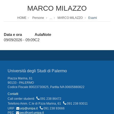
MARCO MILAZZO
HOME
Persone
...
MARCO MILAZZO
Esami
Data e ora
Aula
Note
09/09/2026 - 09:09
C2
Università degli Studi di Palermo
Piazza Marina, 61
90133 - PALERMO
Codice Fiscale 80023730825, Partita IVA 00605880822
Contatti
Call center studenti
091 238 86472
Telefono Amm. C.le di P.zza Marina, 61
091 238 93011
URP
urp@unipa.it
091 238 93666
PEC
pec@cert.unipa.it