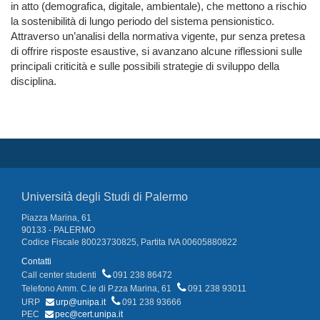
in atto (demografica, digitale, ambientale), che mettono a rischio
la sostenibilità di lungo periodo del sistema pensionistico.
Attraverso un’analisi della normativa vigente, pur senza pretesa
di offrire risposte esaustive, si avanzano alcune riflessioni sulle
principali criticità e sulle possibili strategie di sviluppo della
disciplina.
Università degli Studi di Palermo
Piazza Marina, 61
90133 - PALERMO
Codice Fiscale 80023730825, Partita IVA 00605880822
Contatti
Call center studenti
091 238 86472
Telefono Amm. C.le di P.zza Marina, 61
091 238 93011
URP
urp@unipa.it
091 238 93666
PEC
pec@cert.unipa.it