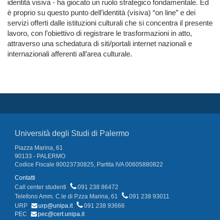
identità visiva - ha giocato un ruolo strategico fondamentale. Ed
è proprio su questo punto dell’identità (visiva) “on line” e dei
servizi offerti dalle istituzioni culturali che si concentra il presente
lavoro, con l’obiettivo di registrare le trasformazioni in atto,
attraverso una schedatura di siti/portali internet nazionali e
internazionali afferenti all’area culturale.
Università degli Studi di Palermo
Piazza Marina, 61
90133 - PALERMO
Codice Fiscale 80023730825, Partita IVA 00605880822
Contatti
Call center studenti
091 238 86472
Telefono Amm. C.le di P.zza Marina, 61
091 238 93011
URP
urp@unipa.it
091 238 93666
PEC
pec@cert.unipa.it