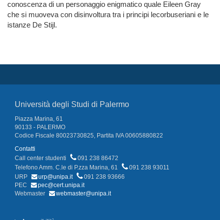
conoscenza di un personaggio enigmatico quale Eileen Gray
che si muoveva con disinvoltura tra i principi lecorbuseriani e le
istanze De Stijl.
Università degli Studi di Palermo
Piazza Marina, 61
90133 - PALERMO
Codice Fiscale 80023730825, Partita IVA 00605880822
Contatti
Call center studenti
091 238 86472
Telefono Amm. C.le di P.zza Marina, 61
091 238 93011
URP
urp@unipa.it
091 238 93666
PEC
pec@cert.unipa.it
Webmaster
webmaster@unipa.it