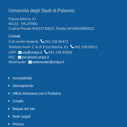
Università degli Studi di Palermo
Piazza Marina, 61
90133 - PALERMO
Codice Fiscale 80023730825, Partita IVA 00605880822
Contatti
Call center studenti
091 238 86472
Telefono Amm. C.le di P.zza Marina, 61
091 238 93011
URP
urp@unipa.it
091 238 93666
PEC
pec@cert.unipa.it
Webmaster
webmaster@unipa.it
Accessibilità
Orientamento
Ufficio Relazioni con il Pubblico
Credits
Mappa del sito
Note Legali
Privacy