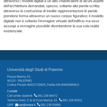
attraverso i modelli digitali è un atto chiarificatore di alcuni aspetti
dell’architettura demandati, spesso, soltanto alla parola scritta;
attraverso la costruzione di inedite rappresentazioni le parole
prendono forma attraverso un nuovo corpus figurativo; il modello
digitale non è soltanto l’immagine virtuale dell’edificio ma esso
assurge a immagine possibile diventandone la sua sola realtà
esistenziale.
Università degli Studi di Palermo
Piazza Marina, 61
90133 - PALERMO
Codice Fiscale 80023730825, Partita IVA 00605880822
Contatti
Call center studenti
091 238 86472
Telefono Amm. C.le di P.zza Marina, 61
091 238 93011
URP
urp@unipa.it
091 238 93666