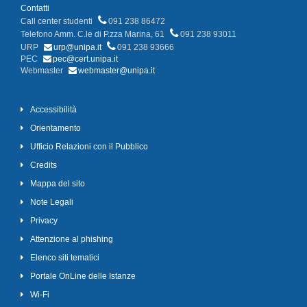
Contatti
Call center studenti
091 238 86472
Telefono Amm. C.le di P.zza Marina, 61
091 238 93011
URP
urp@unipa.it
091 238 93666
PEC
pec@cert.unipa.it
Webmaster
webmaster@unipa.it
Accessibilità
Orientamento
Ufficio Relazioni con il Pubblico
Credits
Mappa del sito
Note Legali
Privacy
Attenzione al phishing
Elenco siti tematici
Portale OnLine delle Istanze
Wi-Fi