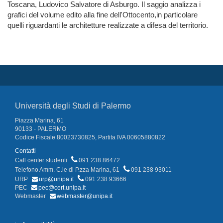
Toscana, Ludovico Salvatore di Asburgo. Il saggio analizza i
grafici del volume edito alla fine dell'Ottocento,in particolare
quelli riguardanti le architetture realizzate a difesa del territorio.
Università degli Studi di Palermo
Piazza Marina, 61
90133 - PALERMO
Codice Fiscale 80023730825, Partita IVA 00605880822
Contatti
Call center studenti
091 238 86472
Telefono Amm. C.le di P.zza Marina, 61
091 238 93011
URP
urp@unipa.it
091 238 93666
PEC
pec@cert.unipa.it
Webmaster
webmaster@unipa.it