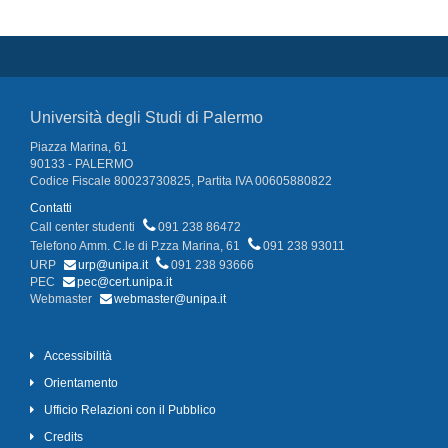
Università degli Studi di Palermo
Piazza Marina, 61
90133 - PALERMO
Codice Fiscale 80023730825, Partita IVA 00605880822
Contatti
Call center studenti
091 238 86472
Telefono Amm. C.le di P.zza Marina, 61
091 238 93011
URP
urp@unipa.it
091 238 93666
PEC
pec@cert.unipa.it
Webmaster
webmaster@unipa.it
Accessibilità
Orientamento
Ufficio Relazioni con il Pubblico
Credits