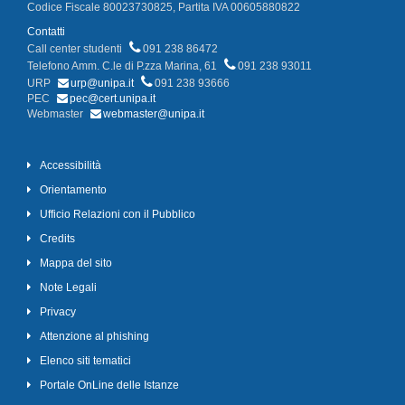
Codice Fiscale 80023730825, Partita IVA 00605880822
Contatti
Call center studenti
091 238 86472
Telefono Amm. C.le di P.zza Marina, 61
091 238 93011
URP
urp@unipa.it
091 238 93666
PEC
pec@cert.unipa.it
Webmaster
webmaster@unipa.it
Accessibilità
Orientamento
Ufficio Relazioni con il Pubblico
Credits
Mappa del sito
Note Legali
Privacy
Attenzione al phishing
Elenco siti tematici
Portale OnLine delle Istanze