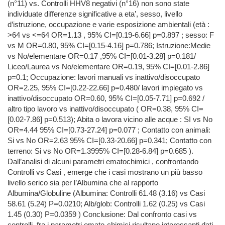
(n°11) vs. Controlli HHV8 negativi (n°16) non sono state
individuate differenze significative a eta’, sesso, livello
d’istruzione, occupazione e varie esposizione ambientali (età :
>64 vs <=64 OR=1.13 , 95% CI=[0.19-6.66] p=0.897 ; sesso: F
vs M OR=0.80, 95% CI=[0.15-4.16] p=0.786; Istruzione:Medie
vs No/elementare OR=0.17 ,95% CI=[0.01-3.28] p=0.181/
Liceo/Laurea vs No/elementare OR=0.19, 95% CI=[0.01-2.86]
p=0.1; Occupazione: lavori manuali vs inattivo/disoccupato
OR=2.25, 95% CI=[0.22-22.66] p=0.480/ lavori impiegato vs
inattivo/disoccupato OR=0.60, 95% CI=[0.05-7.71] p=0.692 /
altro tipo lavoro vs inattivo/disoccupato ( OR=0.38, 95% CI=
[0.02-7.86] p=0.513); Abita o lavora vicino alle acque : SI vs No
OR=4.44 95% CI=[0.73-27.24] p=0.077 ; Contatto con animali:
Si vs No OR=2.63 95% CI=[0.33-20.66] p=0.341; Contatto con
terreno: Si vs No OR=1.3995% CI=[0.28-6.84] p=0.685 ).
Dall’analisi di alcuni parametri ematochimici , confrontando
Controlli vs Casi , emerge che i casi mostrano un più basso
livello serico sia per l’Albumina che al rapporto
Albumina/Globuline (Albumina: Controlli 61.48 (3.16) vs Casi
58.61 (5.24) P=0.0210; Alb/glob: Controlli 1.62 (0.25) vs Casi
1.45 (0.30) P=0.0359 ) Conclusione: Dal confronto casi vs
controlli, fra i parametri emato-chimici risultano interessanti dati