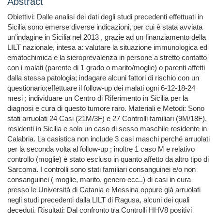
Abstract
Obiettivi: Dalle analisi dei dati degli studi precedenti effettuati in
Sicilia sono emerse diverse indicazioni, per cui è stata avviata
un’indagine in Sicilia nel 2013 , grazie ad un finanziamento della
LILT nazionale, intesa a: valutare la situazione immunologica ed
ematochimica e la sieroprevalenza in persone a stretto contatto
con i malati (parente di 1 grado o marito/moglie) o parenti affetti
dalla stessa patologia; indagare alcuni fattori di rischio con un
questionario;effettuare il follow-up dei malati ogni 6-12-18-24
mesi ; individuare un Centro di Riferimento in Sicilia per la
diagnosi e cura di questo tumore raro. Materiali e Metodi: Sono
stati arruolati 24 Casi (21M/3F) e 27 Controlli familiari (9M/18F),
residenti in Sicilia e solo un caso di sesso maschile residente in
Calabria. La casistica non include 3 casi maschi perché arruolati
per la seconda volta al follow-up ; inoltre 1 caso M e relativo
controllo (moglie) è stato escluso in quanto affetto da altro tipo di
Sarcoma. I controlli sono stati familiari consanguinei e/o non
consanguinei ( moglie, marito, genero ecc..) di casi in cura
presso le Università di Catania e Messina oppure già arruolati
negli studi precedenti dalla LILT di Ragusa, alcuni dei quali
deceduti. Risultati: Dal confronto tra Controlli HHV8 positivi