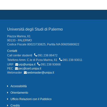
Università degli Studi di Palermo
Piazza Marina, 61
90133 - PALERMO
Codice Fiscale 80023730825, Partita IVA 00605880822
Contatti
Call center studenti
091 238 86472
Telefono Amm. C.le di P.zza Marina, 61
091 238 93011
URP
urp@unipa.it
091 238 93666
PEC
pec@cert.unipa.it
Webmaster
webmaster@unipa.it
Accessibilità
Orientamento
Ufficio Relazioni con il Pubblico
Credits