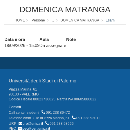
DOMENICA MATRANGA
HOME
Persone
...
DOMENICA MATRANGA
Esami
Data e ora
Aula
Note
18/09/2026 - 15:09
Da assegnare
Università degli Studi di Palermo
Piazza Marina, 61
90133 - PALERMO
Codice Fiscale 80023730825, Partita IVA 00605880822
Contatti
Call center studenti
091 238 86472
Telefono Amm. C.le di P.zza Marina, 61
091 238 93011
URP
urp@unipa.it
091 238 93666
PEC
pec@cert.unipa.it