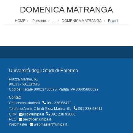
DOMENICA MATRANGA
HOME
Persone
...
DOMENICA MATRANGA
Esami
Università degli Studi di Palermo
Piazza Marina, 61
90133 - PALERMO
Codice Fiscale 80023730825, Partita IVA 00605880822
Contatti
Call center studenti
091 238 86472
Telefono Amm. C.le di P.zza Marina, 61
091 238 93011
URP
urp@unipa.it
091 238 93666
PEC
pec@cert.unipa.it
Webmaster
webmaster@unipa.it