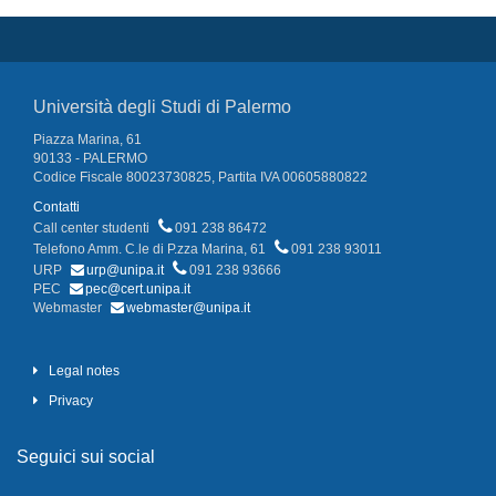
Università degli Studi di Palermo
Piazza Marina, 61
90133 - PALERMO
Codice Fiscale 80023730825, Partita IVA 00605880822
Contatti
Call center studenti
091 238 86472
Telefono Amm. C.le di P.zza Marina, 61
091 238 93011
URP
urp@unipa.it
091 238 93666
PEC
pec@cert.unipa.it
Webmaster
webmaster@unipa.it
Legal notes
Privacy
Seguici sui social