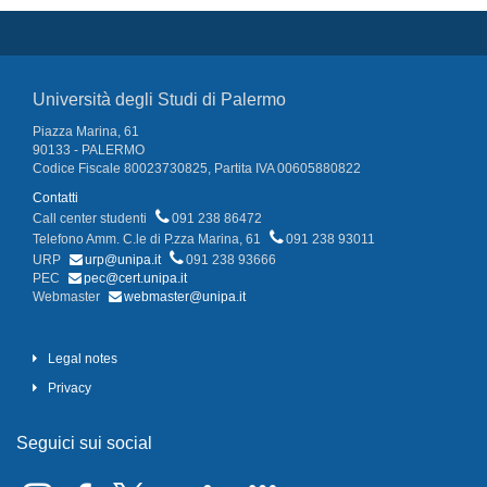
Università degli Studi di Palermo
Piazza Marina, 61
90133 - PALERMO
Codice Fiscale 80023730825, Partita IVA 00605880822
Contatti
Call center studenti
091 238 86472
Telefono Amm. C.le di P.zza Marina, 61
091 238 93011
URP
urp@unipa.it
091 238 93666
PEC
pec@cert.unipa.it
Webmaster
webmaster@unipa.it
Legal notes
Privacy
Seguici sui social