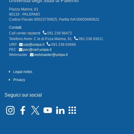
Università degli Studi di Palermo
Piazza Marina, 61
90133 - PALERMO
Codice Fiscale 80023730825, Partita IVA 00605880822
Contatti
Call center studenti
091 238 86472
Telefono Amm. C.le di P.zza Marina, 61
091 238 93011
URP
urp@unipa.it
091 238 93666
PEC
pec@cert.unipa.it
Webmaster
webmaster@unipa.it
Legal notes
Privacy
Seguici sui social