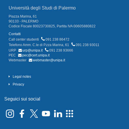
Università degli Studi di Palermo
Piazza Marina, 61
90133 - PALERMO
Codice Fiscale 80023730825, Partita IVA 00605880822
Contatti
Call center studenti
091 238 86472
Telefono Amm. C.le di P.zza Marina, 61
091 238 93011
URP
urp@unipa.it
091 238 93666
PEC
pec@cert.unipa.it
Webmaster
webmaster@unipa.it
Legal notes
Privacy
Seguici sui social