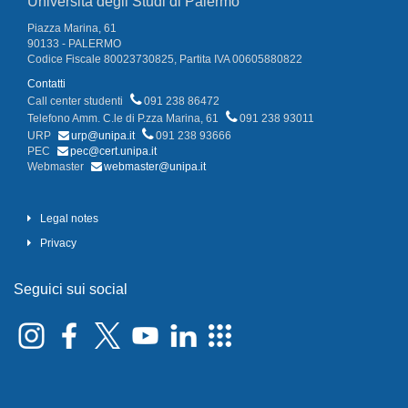
Università degli Studi di Palermo
Piazza Marina, 61
90133 - PALERMO
Codice Fiscale 80023730825, Partita IVA 00605880822
Contatti
Call center studenti
091 238 86472
Telefono Amm. C.le di P.zza Marina, 61
091 238 93011
URP
urp@unipa.it
091 238 93666
PEC
pec@cert.unipa.it
Webmaster
webmaster@unipa.it
Legal notes
Privacy
Seguici sui social