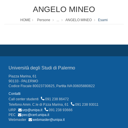
ANGELO MINEO
HOME
Persone
...
ANGELO MINEO
Esami
Università degli Studi di Palermo
Piazza Marina, 61
90133 - PALERMO
Codice Fiscale 80023730825, Partita IVA 00605880822
Contatti
Call center studenti
091 238 86472
Telefono Amm. C.le di P.zza Marina, 61
091 238 93011
URP
urp@unipa.it
091 238 93666
PEC
pec@cert.unipa.it
Webmaster
webmaster@unipa.it