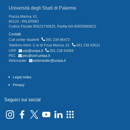
Università degli Studi di Palermo
Piazza Marina, 61
90133 - PALERMO
Codice Fiscale 80023730825, Partita IVA 00605880822
Contatti
Call center studenti
091 238 86472
Telefono Amm. C.le di P.zza Marina, 61
091 238 93011
URP
urp@unipa.it
091 238 93666
PEC
pec@cert.unipa.it
Webmaster
webmaster@unipa.it
Legal notes
Privacy
Seguici sui social