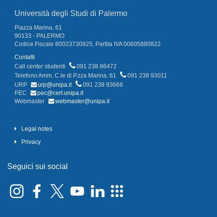
Università degli Studi di Palermo
Piazza Marina, 61
90133 - PALERMO
Codice Fiscale 80023730825, Partita IVA 00605880822
Contatti
Call center studenti
091 238 86472
Telefono Amm. C.le di P.zza Marina, 61
091 238 93011
URP
urp@unipa.it
091 238 93666
PEC
pec@cert.unipa.it
Webmaster
webmaster@unipa.it
Legal notes
Privacy
Seguici sui social