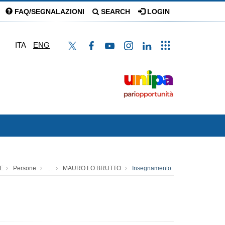
FAQ/SEGNALAZIONI
SEARCH
LOGIN
ITA
ENG
E
Persone
...
MAURO LO BRUTTO
Insegnamento