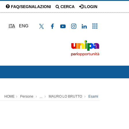
FAQ/SEGNALAZIONI
CERCA
LOGIN
ITA
ENG
HOME
Persone
...
MAURO LO BRUTTO
Esami