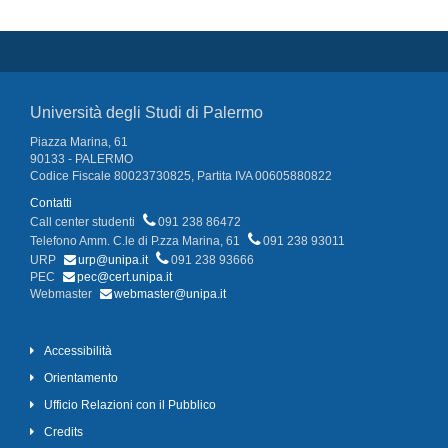
Università degli Studi di Palermo
Piazza Marina, 61
90133 - PALERMO
Codice Fiscale 80023730825, Partita IVA 00605880822
Contatti
Call center studenti
091 238 86472
Telefono Amm. C.le di P.zza Marina, 61
091 238 93011
URP
urp@unipa.it
091 238 93666
PEC
pec@cert.unipa.it
Webmaster
webmaster@unipa.it
Accessibilità
Orientamento
Ufficio Relazioni con il Pubblico
Credits