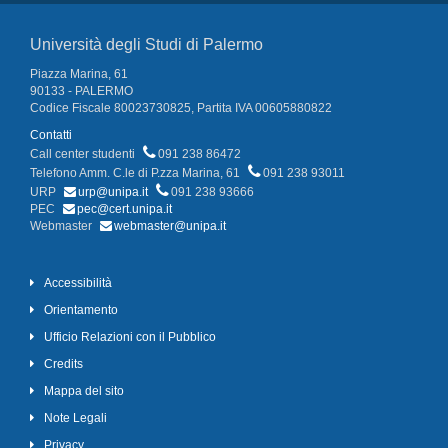
Università degli Studi di Palermo
Piazza Marina, 61
90133 - PALERMO
Codice Fiscale 80023730825, Partita IVA 00605880822
Contatti
Call center studenti
091 238 86472
Telefono Amm. C.le di P.zza Marina, 61
091 238 93011
URP
urp@unipa.it
091 238 93666
PEC
pec@cert.unipa.it
Webmaster
webmaster@unipa.it
Accessibilità
Orientamento
Ufficio Relazioni con il Pubblico
Credits
Mappa del sito
Note Legali
Privacy