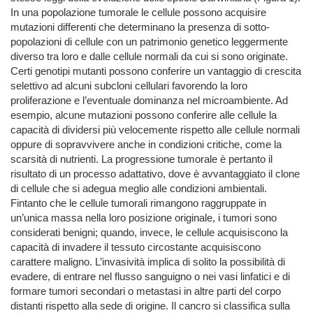
In una popolazione tumorale le cellule possono acquisire
mutazioni differenti che determinano la presenza di sotto-
popolazioni di cellule con un patrimonio genetico leggermente
diverso tra loro e dalle cellule normali da cui si sono originate.
Certi genotipi mutanti possono conferire un vantaggio di crescita
selettivo ad alcuni subcloni cellulari favorendo la loro
proliferazione e l’eventuale dominanza nel microambiente. Ad
esempio, alcune mutazioni possono conferire alle cellule la
capacità di dividersi più velocemente rispetto alle cellule normali
oppure di sopravvivere anche in condizioni critiche, come la
scarsità di nutrienti. La progressione tumorale è pertanto il
risultato di un processo adattativo, dove è avvantaggiato il clone
di cellule che si adegua meglio alle condizioni ambientali.
Fintanto che le cellule tumorali rimangono raggruppate in
un’unica massa nella loro posizione originale, i tumori sono
considerati benigni; quando, invece, le cellule acquisiscono la
capacità di invadere il tessuto circostante acquisiscono
carattere maligno. L’invasività implica di solito la possibilità di
evadere, di entrare nel flusso sanguigno o nei vasi linfatici e di
formare tumori secondari o metastasi in altre parti del corpo
distanti rispetto alla sede di origine. Il cancro si classifica sulla