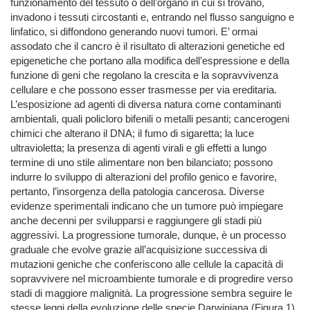
funzionamento del tessuto o dell’organo in cui si trovano,
invadono i tessuti circostanti e, entrando nel flusso sanguigno e
linfatico, si diffondono generando nuovi tumori. E’ ormai
assodato che il cancro è il risultato di alterazioni genetiche ed
epigenetiche che portano alla modifica dell’espressione e della
funzione di geni che regolano la crescita e la sopravvivenza
cellulare e che possono esser trasmesse per via ereditaria.
L’esposizione ad agenti di diversa natura come contaminanti
ambientali, quali policloro bifenili o metalli pesanti; cancerogeni
chimici che alterano il DNA; il fumo di sigaretta; la luce
ultravioletta; la presenza di agenti virali e gli effetti a lungo
termine di uno stile alimentare non ben bilanciato; possono
indurre lo sviluppo di alterazioni del profilo genico e favorire,
pertanto, l’insorgenza della patologia cancerosa. Diverse
evidenze sperimentali indicano che un tumore può impiegare
anche decenni per svilupparsi e raggiungere gli stadi più
aggressivi. La progressione tumorale, dunque, è un processo
graduale che evolve grazie all’acquisizione successiva di
mutazioni geniche che conferiscono alle cellule la capacità di
sopravvivere nel microambiente tumorale e di progredire verso
stadi di maggiore malignità. La progressione sembra seguire le
stesse leggi della evoluzione delle specie Darwiniana (Figura 1).