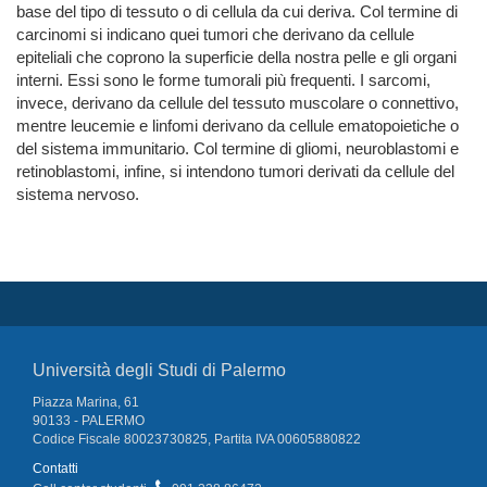
base del tipo di tessuto o di cellula da cui deriva. Col termine di
carcinomi si indicano quei tumori che derivano da cellule
epiteliali che coprono la superficie della nostra pelle e gli organi
interni. Essi sono le forme tumorali più frequenti. I sarcomi,
invece, derivano da cellule del tessuto muscolare o connettivo,
mentre leucemie e linfomi derivano da cellule ematopoietiche o
del sistema immunitario. Col termine di gliomi, neuroblastomi e
retinoblastomi, infine, si intendono tumori derivati da cellule del
sistema nervoso.
Università degli Studi di Palermo
Piazza Marina, 61
90133 - PALERMO
Codice Fiscale 80023730825, Partita IVA 00605880822
Contatti