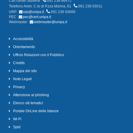
Call center studenti
091 238 86472
Telefono Amm. C.le di P.zza Marina, 61
091 238 93011
URP
urp@unipa.it
091 238 93666
PEC
pec@cert.unipa.it
Webmaster
webmaster@unipa.it
Accessibilità
Orientamento
Ufficio Relazioni con il Pubblico
Credits
Mappa del sito
Note Legali
Privacy
Attenzione al phishing
Elenco siti tematici
Portale OnLine delle Istanze
Wi-Fi
Spid