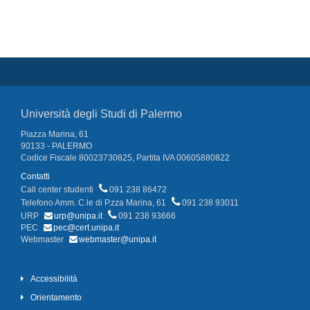
Università degli Studi di Palermo
Piazza Marina, 61
90133 - PALERMO
Codice Fiscale 80023730825, Partita IVA 00605880822
Contatti
Call center studenti
091 238 86472
Telefono Amm. C.le di P.zza Marina, 61
091 238 93011
URP
urp@unipa.it
091 238 93666
PEC
pec@cert.unipa.it
Webmaster
webmaster@unipa.it
Accessibilità
Orientamento