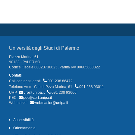
Università degli Studi di Palermo
Piazza Marina, 61
90133 - PALERMO
Codice Fiscale 80023730825, Partita IVA 00605880822
Contatti
Call center studenti
091 238 86472
Telefono Amm. C.le di P.zza Marina, 61
091 238 93011
URP
urp@unipa.it
091 238 93666
PEC
pec@cert.unipa.it
Webmaster
webmaster@unipa.it
Accessibilità
Orientamento