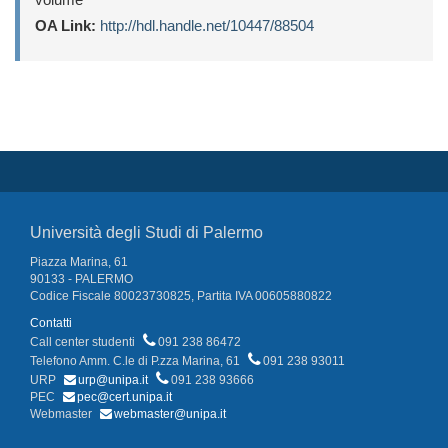
OA Link:
http://hdl.handle.net/10447/88504
Università degli Studi di Palermo
Piazza Marina, 61
90133 - PALERMO
Codice Fiscale 80023730825, Partita IVA 00605880822
Contatti
Call center studenti
091 238 86472
Telefono Amm. C.le di P.zza Marina, 61
091 238 93011
URP
urp@unipa.it
091 238 93666
PEC
pec@cert.unipa.it
Webmaster
webmaster@unipa.it