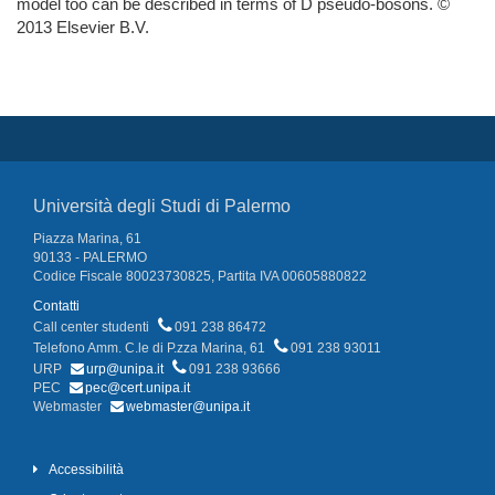
model too can be described in terms of D pseudo-bosons. ©
2013 Elsevier B.V.
Università degli Studi di Palermo
Piazza Marina, 61
90133 - PALERMO
Codice Fiscale 80023730825, Partita IVA 00605880822
Contatti
Call center studenti
091 238 86472
Telefono Amm. C.le di P.zza Marina, 61
091 238 93011
URP
urp@unipa.it
091 238 93666
PEC
pec@cert.unipa.it
Webmaster
webmaster@unipa.it
Accessibilità