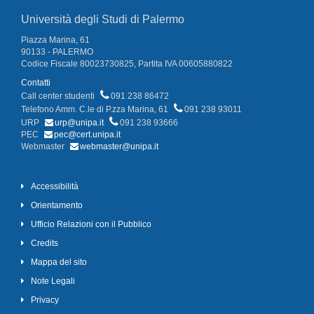
Università degli Studi di Palermo
Piazza Marina, 61
90133 - PALERMO
Codice Fiscale 80023730825, Partita IVA 00605880822
Contatti
Call center studenti
091 238 86472
Telefono Amm. C.le di P.zza Marina, 61
091 238 93011
URP
urp@unipa.it
091 238 93666
PEC
pec@cert.unipa.it
Webmaster
webmaster@unipa.it
Accessibilità
Orientamento
Ufficio Relazioni con il Pubblico
Credits
Mappa del sito
Note Legali
Privacy